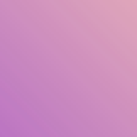
Judul
Pengarang
Subjek
ISBN/ISSN
Tipe Koleksi
Lokasi
GMD